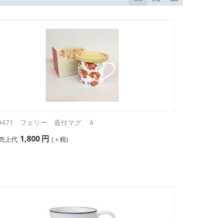
29471 フェリー 蓋付マグ Ａ
1,800
円
売上代
(＋税)