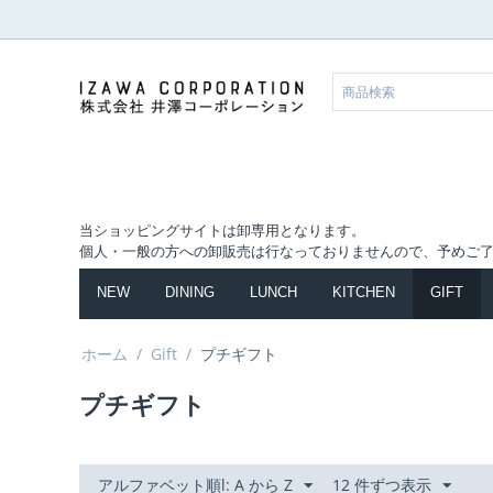
当ショッピングサイトは卸専用となります。
個人・一般の方への卸販売は行なっておりませんので、予めご
NEW
DINING
LUNCH
KITCHEN
GIFT
ホーム
/
Gift
/
プチギフト
プチギフト
アルファベット順l: A から Z
12 件ずつ表示