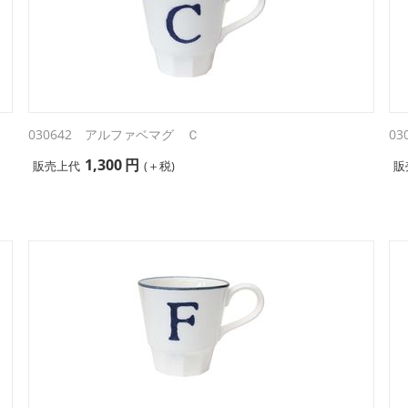
030642 アルファベマグ Ｃ
0
1,300
円
販売上代
(＋税)
販