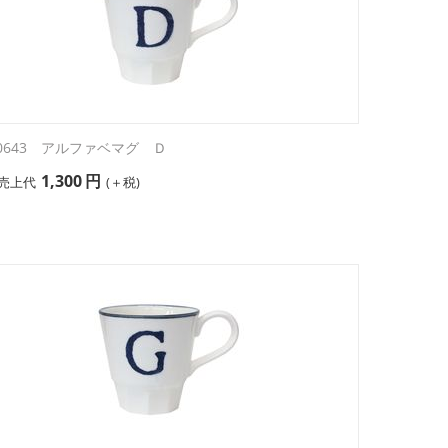
30643 アルファベマグ Ｄ
1,300
円
売上代
(＋税)